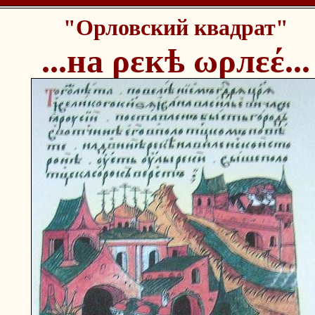
"Орловский квадрат"
...на ρεкѣ ωρлεέ...