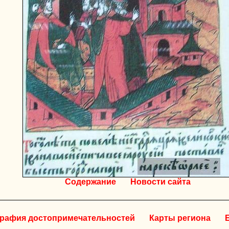
Содержание
Новости сайта
графия достопримечательностей
Карты региона