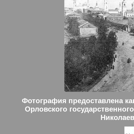
Фотография предоставлена ка
Орловского государственного
Николае