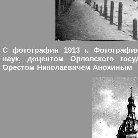
С фотографии 1913 г. Фотография
наук, доцентом Орловского госуд
Орестом Николаевичем Анохиным