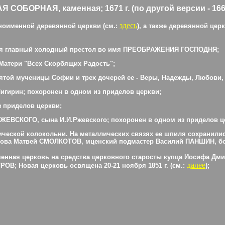
АЯ, каменная; 1671 г. (по другой версии - 1661 - 
здесь
 одноименной деревянной церкви (см.:
), а также деревянной цер
лся главный холодный престол во имя ПРЕОБРАЖЕНИЯ ГОСПОДНЯ;
Матери "Всех Скорбящих Радость";
той мученицы Софии и трех дочерей ее - Веры, Надежды, Любови, 
Чигирин; похоронен в одном из приделов церкви;
з приделов церкви;
И.РЖЕВСКОГО, сына И.И.Ржевского; похоронен в одном из приделов ц
ассической колокольни. На металлических связях ее шпиля сохранилис
лхова Матвей СМОЛКОТОВ, мценский подмастер Василий ПАНШИН, б
каменная церковь на средства церковного старосты купца Иосифа 
далее
РОВ; Новая церковь освящена 20-21 ноября 185
1
г. (см.:
);