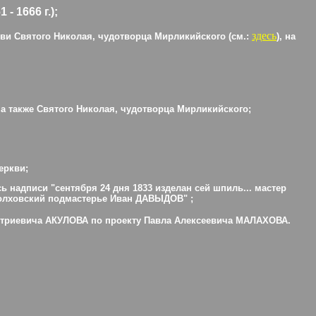
1666 г.);
здесь
кви Святого Николая, чудотворца Мирликийского (см.:
), на
а также Святого Николая, чудотворца Мирликийского;
еркви;
ь надписи "сентября 24 дня 1833 изделан сей шпиль... мастер
олховский подмастерье Иван ДАВЫДОВ" ;
Дмитриевича АКУЛОВА по проекту Павла Алексеевича МАЛАХОВА.