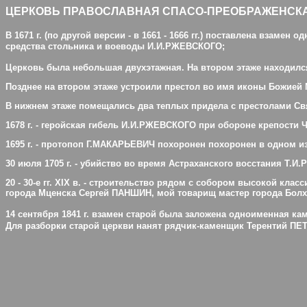
ЦЕРКОВЬ ПРАВОСЛАВНАЯ СПАСО-ПРЕОБРАЖЕНСКАЯ СОБОРН
В 1671 г. (по другой версии - в 1661 - 1666 гг.) поставлена взамен
средства стольника и воеводы И.И.РЖЕВСКОГО;
Церковь была небольшая двухэтажная. На втором этаже находи
Позднее на втором этаже устроили престол во имя иконы Божией 
В нижнем этаже помещались два теплых придела с престолами Свя
1678 г. - геройская гибель И.И.РЖЕВСКОГО при обороне крепости 
1695 г. - протопоп Г.МАКАРЬЕВИЧ похоронен похоронен в одном и
30 июля 1705 г. - убийство во время Астраханского восстания Т.
20 - 30-е гг. XIX в. - строительство рядом с собором высокой кл
города Мценска Сергей ПАНШИН, мой товарищ мастер города Бо
14 сентября 1841 г. взамен старой была заложена одноименная 
Для разборки старой церкви нанят рядчик-каменщик Терентий ПЕТ