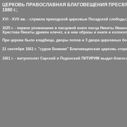
ЦЕРКОВЬ ПРАВОСЛАВНАЯ БЛАГОВЕЩЕНИЯ ПРЕСВ
1880 г.;
XVI - XVII
вв.
-
служила приходской церковью Посадской слободы;
1625 г. - первое упоминание в писцовой книге писца Никиты Ив
Христова Никиты древян клечет, а в нем образы и книги и колокол
При церкви было кладбище, дворы попов и 3 двора церковных б
21 сентября 1661 г. "судом Божиим
"
Благовещенская церковь сгоре
1661 г. - митрополит Сарский и Подонский ПИТИРИМ выдал благо