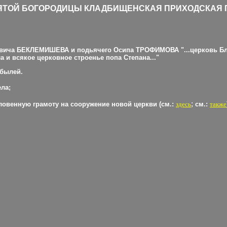
ЯТОЙ БОГОРОДИЦЫ
КЛАДБИЩЕНСКАЯ ПРИХОДСКАЯ 
ановича БЕКЛЕМИШЕВА и подьячего Осипа ТРОФИМОВА "...церковь Б
а и всякое церковное строенье попа Степана..."
обылей.
ла;
;
словенную грамоту на сооружение новой
церкви
(см.:
здесь
см.:
также