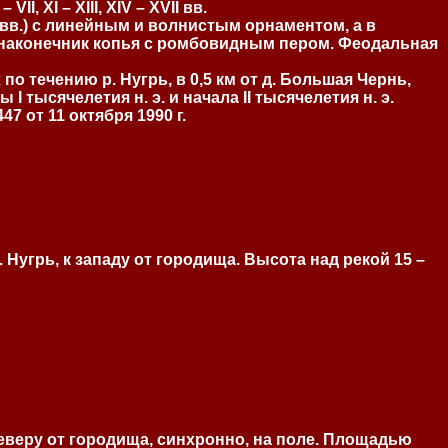
 ХI – ХIII, ХIV – ХVII вв.
вв.) с линейным и волнистым орнаментом, а в
й наконечник копья с ромбовидным пером. Феодальная
о течению р. Нугрь, в 0,5 км от д. Большая Чернь,
 тысячелетия н. э. и начала II тысячелетия н. э.
 от 11 октября 1990 г.
 Нугрь, к западу от городища. Высота над рекой 15 –
 северу от городища, синхронно, на поле. Площадью