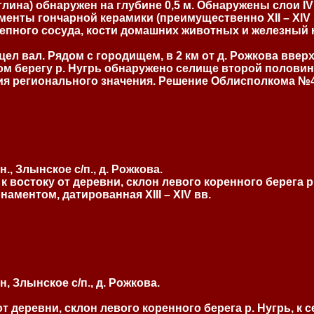
а) обнаружен на глубине 0,5 м. Обнаружены слои IV – VII,
енты гончарной керамики (преимущественно ХII – ХIV 
о лепного сосуда, кости домашних животных и железны
 вал. Рядом с городищем, в 2 км от д. Рожкова вверх п
ом берегу р. Нугрь обнаружено селище второй половины I
я регионального значения. Решение Облисполкома №447
, Злынское с/п., д. Рожкова.
 востоку от деревни, склон левого коренного берега р.
аментом, датированная ХIII – ХIV вв.
, Злынское с/п., д. Рожкова.
т деревни, склон левого коренного берега р. Нугрь, к