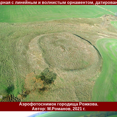
чарная с линейным и волнистым орнаментом, датированна
Аэрофотоснимок городища Рожкова.
Автор: М.Романов, 2021 г.