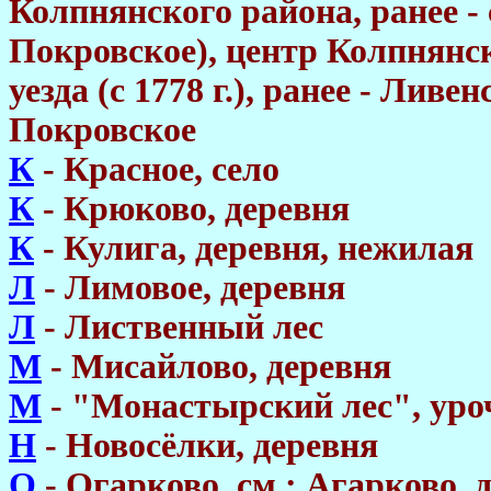
Колпнянского района, ранее -
Покровское), центр Колпнянс
уезда (с 1778 г.), ранее - Ливен
Покровское
К
- Красное, село
К
- Крюково, деревня
К
- Кулига, деревня, нежилая
Л
- Лимовое, деревня
Л
- Лиственный лес
М
- Мисайлово, деревня
М
- "Монастырский лес", ур
Н
- Новосёлки, деревня
О
- Огарково, см.: Агарково, 