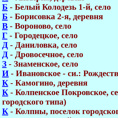
Б
- Белый Колодезь 1-й, село
Б
- Борисовка 2-я, деревня
В
- Вороново, село
Г
- Городецкое, село
Д
- Даниловка, село
Д
- Дровосечное, село
З
- Знаменское, село
И
- Ивановское - си.: Рождеств
К
- Камогино, деревня
К
- Колпенское Покровское, се
городского типа)
К
- Колпны, поселок городско