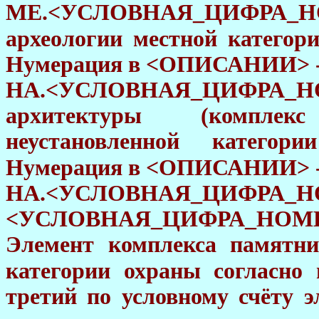
МЕ.<УСЛОВНАЯ_ЦИФРА_Н
археологии местной категор
Нумерация в <ОПИСАНИИ> - с
НA.<УСЛОВНАЯ_ЦИФРА_Н
архитектуры (комплек
неустановленной категор
Нумерация в <ОПИСАНИИ> - 
НA.<УСЛОВНАЯ_ЦИФРА_Н
<УСЛОВНАЯ_ЦИФРА_НОМ
Элемент комплекса памятни
категории охраны согласно
третий по условному счёту э