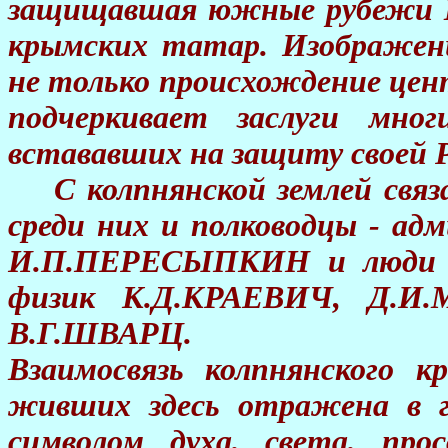
защищавшая южные рубежи Мо
крымских татар. Изображени
не только происхождение цен
подчеркивает заслуги мно
встававших на защиту своей Р
С колпнянской землей связа
среди них и полководцы - а
И.П.ПЕРЕСЫПКИН и люди тв
физик К.Д.КРАЕВИЧ, Д.И.
В.Г.ШВАРЦ.
Взаимосвязь колпнянского 
живших здесь отражена в ге
символом духа, света, про