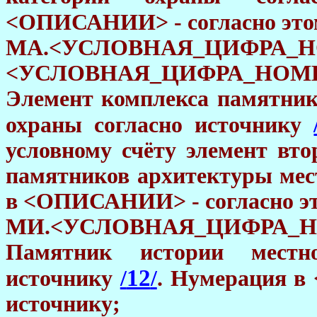
<ОПИСАНИИ> - согласно это
МA.<УСЛОВНАЯ_ЦИФРА_Н
<УСЛОВНАЯ_ЦИФРА_НОМ
Элемент комплекса памятник
охраны согласно источнику
условному счёту элемент вто
памятников архитектуры мес
в <ОПИСАНИИ> - согласно эт
МИ.<УСЛОВНАЯ_ЦИФ
Памятник истории местн
12
источнику
/
/
. Нумерация в
источнику;