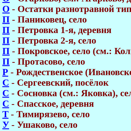
О
- Остатки разнотравной тип
П
- Паниковец, село
П
- Петровка 1-я, деревня
П
- Петровка 2-я, село
П
- Покровское, село (см.: Ко
П
- Протасово, село
Р
- Рождественское (Ивановско
С
- Сергеевский, посёлок
С
- Сосновка (см.: Яковка), се
С
- Спасское, деревня
Т
- Тимирязево, село
У
- Ушаково, село