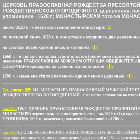
ЦЕРКОВЬ ПРАВОСЛАВНАЯ РОЖДЕСТВА ПРЕСВЯТОЙ
РОЖДЕСТВЕНСКО-БОГОРОДИЧНОГО; деревянная; начало с
упоминание - 1628 г.; МОНАСТЫРСКАЯ того же МОНАС
1
около 1620 г. - начато восстановление монастыря;
/
/
по писцовой книге 1628 г. в монастыре находились две дере
1
на столбах возле храмов висели колокола;
/
/;
1668 г. - в связи с началом строительства (окончание строите
именован ПРАВОСЛАВНЫМ МУЖСКИМ ОПТИНЫМ ОБЩЕЖИТЕЛЬНЫ
1
СОБОРНАЯ переведена на степень монастырской;
/
/;
1
1706 г. - заменена тёплой каменной одноименной церковью;
/
/;
См. также: 005
М3: МОНАСТЫРЬ ПРАВОСЛАВНЫЙ МУЖСКОЙ ТРЕТЬЕКЛА
(РОЖДЕСТВЕНСКО-БОГОРОДИЧНЫЙ - с момента основания во второй половин
cм.: 024
Ц9.1: ЦЕРКОВЬ ПРАВОСЛАВНАЯ РОЖДЕСТВА ПРЕСВЯТ
МОНАСТЫРЯ; деревянная; начало строительства - ок.1620 г. (?) в хо
ТРОИЦКИМ; 1668 г.; заменена одноименной каменной ок.1706 г.
cм.: 025
Ц9.2: ЦЕРКОВЬ ПРАВОСЛАВНАЯ РОЖДЕСТВА ПРЕСВЯТОЙ Б
каменная; поставлена на месте одноименной деревянной в 1706 г.; заменена