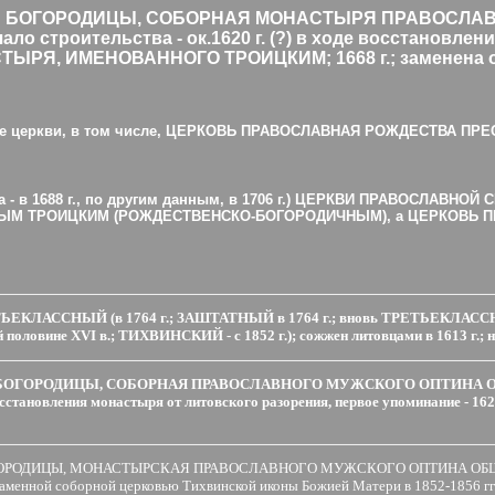
 БОГОРОДИЦЫ, СОБОРНАЯ МОНАСТЫРЯ ПРАВОСЛА
троительства - ок.1620 г. (?) в ходе восстановлени
ТЫРЯ, ИМЕНОВАННОГО ТРОИЦКИМ; 1668 г.; заменена од
вянные церкви, в том числе, ЦЕРКОВЬ ПРАВОСЛАВНАЯ РОЖДЕСТВА
льства - в 1688 г., по другим данным, в 1706 г.) ЦЕРКВИ ПРАВОС
М ТРОИЦКИМ (РОЖДЕСТВЕНСКО-БОГОРОДИЧНЫМ), а ЦЕРКОВЬ П
ССНЫЙ (в 1764 г.; ЗАШТАТНЫЙ в 1764 г.; вновь ТРЕТЬЕКЛАССНЫ
е XVI в.; ТИХВИНСКИЙ - с 1852 г.); сожжен литовцами в 1613 г.; начало
ОЙ БОГОРОДИЦЫ, СОБОРНАЯ ПРАВОСЛАВНОГО МУЖСКОГО ОПТИН
де восстановления монастыря от литовского разорения, первое упомин
ОГОРОДИЦЫ, МОНАСТЫРСКАЯ ПРАВОСЛАВНОГО МУЖСКОГО ОПТИНА О
 каменной соборной церковью Тихвинской иконы Божией Матери в 1852-1856 гг