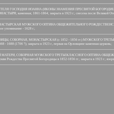
ТИТЕЛЯ ГОСПОДНЯ ИОАННА (ИКОНЫ ЗНАМЕНИЯ ПРЕСВЯТОЙ БОГОРОД
каменная; 1861-1864; закрыта в 1923 г.; снесена после Великой Оте
АСТЫРСКАЯ МУЖСКОГО ОПТИНА ОБЩЕЖИТЕЛЬНОГО РОЖДЕСТВЕНСКО-БОГ
ое упоминание - 1628 г.;
ИЦЫ, СОБОРНАЯ, МОНАСТЫРСКАЯ (с 1852 - 1856 гг.) МУЖСКОГО Т
(1706 ?); закрыта в 1923 г., первая на Орловщине каменная церковь;
Й МАТЕРИ, СОБОРНАЯ МУЖСКОГО ТРЕТЬЕКЛАССНОГО ОПТИНА ОБЩЕЖ
ождества Пресвятой Богородицы в 1852-1856 гг.; закрыта в 1923 г.; взорва