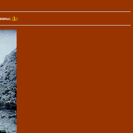
1
ованы;
/
/;