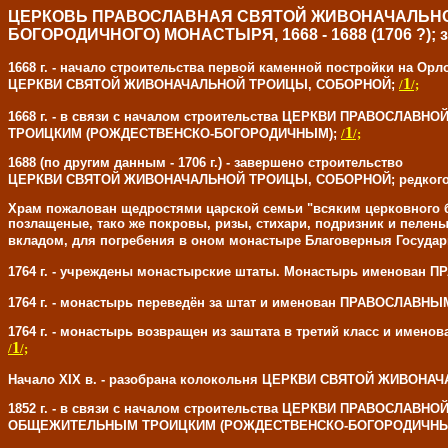
ЦЕРКОВЬ ПРАВОСЛАВНАЯ СВЯТОЙ ЖИВОНАЧАЛЬНО
БОГОРОДИЧНОГО) МОНАСТЫРЯ, 1668 - 1688 (1706 ?); за
1668 г. - начало строительства первой каменной постройки на Ор
1
ЦЕРКВИ СВЯТОЙ ЖИВОНАЧАЛЬНОЙ ТРОИЦЫ, СОБОРНОЙ;
/
/;
1668 г. - в связи с началом строительства ЦЕРКВИ ПРАВ
1
ТРОИЦКИМ (РОЖДЕСТВЕНСКО-БОГОРОДИЧНЫМ);
/
/;
1688 (по другим данным - 1706 г.) - завершено строительство
ЦЕРКВИ СВЯТОЙ ЖИВОНАЧАЛЬНОЙ ТРОИЦЫ, СОБОРНОЙ; редкого архи
Храм пожалован щедростями царской семьи "всяким церковного б
позлащеные, тако же покровы, ризы, стихари, подризник и пелен
вкладом, для погребения в оном монастыре Благоверныя Госуда
1764 г. - учреждены монастырские штаты. Монастырь име
1764 г. - монастырь переведён за штат и именован ПРАВ
1764 г. - монастырь возвращен из заштата в третий клас
1
/
/;
Начало XIX в. - разобрана колокольня ЦЕРКВИ СВЯТОЙ ЖИВО
1852 г. - в связи с началом строительства ЦЕРКВИ ПРАВО
ОБЩЕЖИТЕЛЬНЫМ ТРОИЦКИМ (РОЖДЕСТВЕНСКО-БОГОРОДИЧНЫ