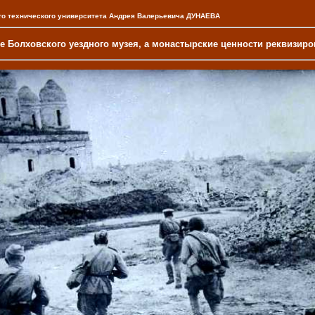
ого технического университета Андрея Валерьевича ДУНАЕВА
ние Болховского уездного музея, а монастырские ценности реквизир