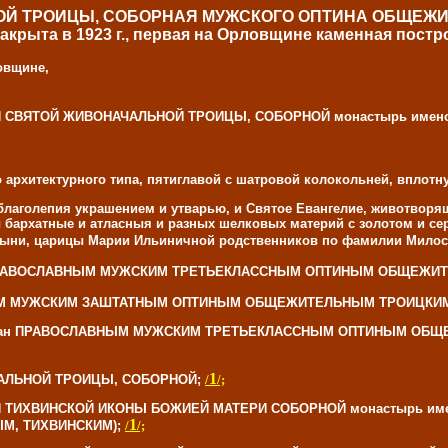
Й ТРОИЦЫ, СОБОРНАЯ МУЖСКОГО ОПТИНА ОБЩЕЖИ
крыта в 1923 г., первая на Орловщине каменная постр
ловщине,
ОСЛАВНОЙ СВЯТОЙ ЖИВОНАЧАЛЬНОЙ ТРОИЦЫ, СОБОРНОЙ монастыр
тектурного типа, пятиглавой с шатровой колокольней, вплотную
лаголепия украшением и утварью, и Святое Евангелие, животворя
ы бархатные и атласныя и разных шелковых материй с золотом и с
рыни, царицы Марии Ильиничной родственников по фамилии Милосл
нован ПРАВОСЛАВНЫМ МУЖСКИМ ТРЕТЬЕКЛАССНЫМ ОПТИНЫМ ОБЩЕ
ОСЛАВНЫМ МУЖСКИМ ЗАШТАТНЫМ ОПТИНЫМ ОБЩЕЖИТЕЛЬНЫМ ТРОИЦ
с и именован ПРАВОСЛАВНЫМ МУЖСКИМ ТРЕТЬЕКЛАССНЫМ ОПТИНЫМ
1
НАЧАЛЬНОЙ ТРОИЦЫ, СОБОРНОЙ;
/
/;
СЛАВНОЙ ТИХВИНСКОЙ ИКОНЫ БОЖИЕЙ МАТЕРИ СОБОРНОЙ монасты
1
М, ТИХВИНСКИМ);
/
/;